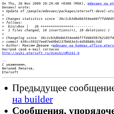
On Thu, 26 Nov 2009 20:29:48 +0300 (MSK), 
mdevaev на et
Devaev) wrote:

>
>
>
>
>
>
>
>
>
>
 Author: Максим Деваев <
mdevaev на kompas.office.eters
http://wiki.etersoft.ru/UsesGit#h241-9
-- 

С уважением,

Виталий Липатов,

Предыдущее сообщени
на builder
Сообщения, упорядоч