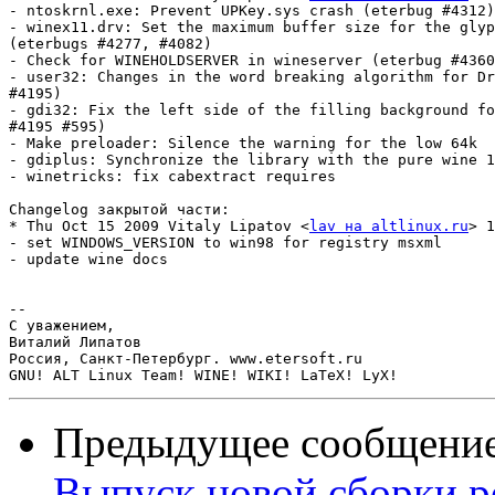
- ntoskrnl.exe: Prevent UPKey.sys crash (eterbug #4312)

- winex11.drv: Set the maximum buffer size for the glyp
(eterbugs #4277, #4082)

- Check for WINEHOLDSERVER in wineserver (eterbug #4360
- user32: Changes in the word breaking algorithm for Dr
#4195)

- gdi32: Fix the left side of the filling background fo
#4195 #595)

- Make preloader: Silence the warning for the low 64k

- gdiplus: Synchronize the library with the pure wine 1
- winetricks: fix cabextract requires

Changelog закрытой части:

* Thu Oct 15 2009 Vitaly Lipatov <
lav на altlinux.ru
> 1
- set WINDOWS_VERSION to win98 for registry msxml

- update wine docs

-- 

С уважением,

Виталий Липатов

Россия, Санкт-Петербург. www.etersoft.ru

Предыдущее сообщени
Выпуск новой сборки р