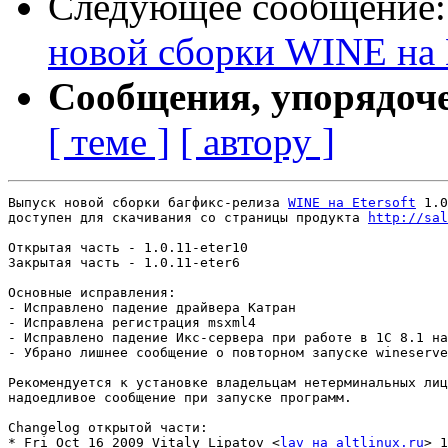
Следующее сообщение
новой сборки WINE на Et
Сообщения, упорядоч
[ теме ]
[ автору ]
Выпуск новой сборки багфикс-релиза 
WINE на Etersoft
 1.0
доступен для скачивания со страницы продукта 
http://sal
Открытая часть - 1.0.11-eter10

Закрытая часть - 1.0.11-eter6

Основные исправления:

- Исправлено падение драйвера Катран

- Исправлена регистрация msxml4

- Исправлено падение Икс-сервера при работе в 1С 8.1 на
- Убрано лишнее сообщение о повторном запуске wineserve
Рекомендуется к установке владельцам нетерминальных лиц
надоедливое сообщение при запуске программ.

Changelog открытой части:

* Fri Oct 16 2009 Vitaly Lipatov <
lav на altlinux.ru
> 1