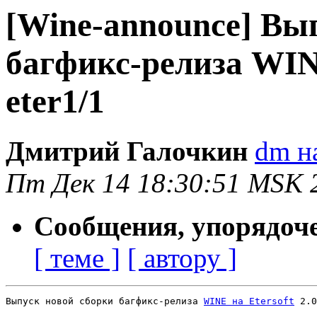
[Wine-announce] Вы
багфикс-релиза WINE
eter1/1
Дмитрий Галочкин
dm на
Пт Дек 14 18:30:51 MSK 
Сообщения, упорядоч
[ теме ]
[ автору ]
Выпуск новой сборки багфикс-релиза 
WINE на Etersoft
 2.0