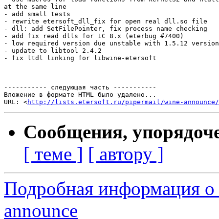
at the same line

- add small tests

- rewrite etersoft_dll_fix for open real dll.so file

- dll: add SetFilePointer, fix process name checking

- add fix read dlls for 1C 8.x (eterbug #7400)

- low required version due unstable with 1.5.12 version
- update to libtool 2.4.2

- fix ltdl linking for libwine-etersoft

----------- следующая часть -----------

Вложение в формате HTML было удалено...

URL: <
http://lists.etersoft.ru/pipermail/wine-announce/
Сообщения, упорядоч
[ теме ]
[ автору ]
Подробная информация о 
announce