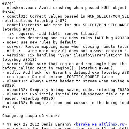
#8744)

- ntoskrnl.exe: Avoid crashing when passed NULL object 
#8744)

- comctl32: Correct values passed in MCN_SELECT/MCN_SEL
notifications (eterbug #487).

- comctl32/tests: Add test for MCN_SELECT/MCN_SELCHANGE
(eterbug #487).

- fix requires (add libGL, remove libuuid)

- fix udev detecting and fix udev rules (ALT bug #23380
- udev: use new rules by default

- server: Remove mapping name when closing handle (eter
- ntdll: __wine_main_argv[0] does not always contain ".
- version: Fix handling "\\VarFileInfo\\Translation" in
(eterbug #8513).

- server: Make sure that region and rectangle have the 
before calling rect_in_region(). (eterbug #7940)

- ntdll: Add hack for Garant`s dataupd.exe (eterbug #78
- configure: Do not define _FORTIFY_SOURCE twice.

- oleaut32: Always write header to stream when saving a
#8330)

- oleaut32: Simplify bitmap saving code. (eterbug #8330
- oleaut32: Explicitly initialize idReserved field in t
header. (eterbug #8330)

- oleaut32: Recognize icon and cursor in the being load
#8330)

Changelog закрытой части:

* Чт ноя 22 2012 Denis Baranov <
baraka на altlinux.ru
> 
- use macros for load functions from kernel32 and ntdll