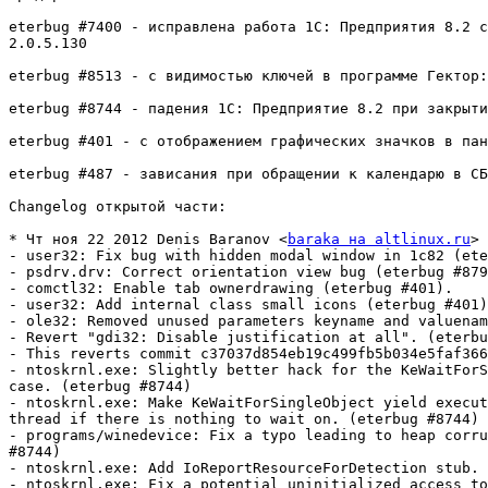
eterbug #7400 - исправлена работа 1С: Предприятия 8.2 с
2.0.5.130

eterbug #8513 - с видимостью ключей в программе Гектор:
eterbug #8744 - падения 1С: Предприятие 8.2 при закрыти
eterbug #401 - с отображением графических значков в пан
eterbug #487 - зависания при обращении к календарю в СБ
Changelog открытой части:

* Чт ноя 22 2012 Denis Baranov <
baraka на altlinux.ru
> 
- user32: Fix bug with hidden modal window in 1c82 (ete
- psdrv.drv: Correct orientation view bug (eterbug #879
- comctl32: Enable tab ownerdrawing (eterbug #401).

- user32: Add internal class small icons (eterbug #401)
- ole32: Removed unused parameters keyname and valuenam
- Revert "gdi32: Disable justification at all". (eterbu
- This reverts commit c37037d854eb19c499fb5b034e5faf366
- ntoskrnl.exe: Slightly better hack for the KeWaitForS
case. (eterbug #8744)

- ntoskrnl.exe: Make KeWaitForSingleObject yield execut
thread if there is nothing to wait on. (eterbug #8744)

- programs/winedevice: Fix a typo leading to heap corru
#8744)

- ntoskrnl.exe: Add IoReportResourceForDetection stub. 
- ntoskrnl.exe: Fix a potential uninitialized access to