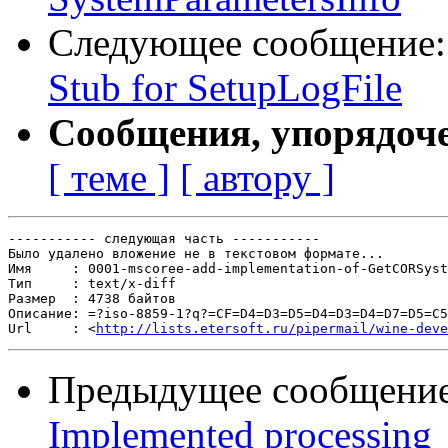
Следующее сообщение
Stub for SetupLogFile
Сообщения, упорядоч
[ теме ]
[ автору ]
----------- следующая часть -----------

Было удалено вложение не в текстовом формате...

Имя     : 0001-mscoree-add-implementation-of-GetCORSyst
Тип     : text/x-diff

Размер  : 4738 байтов

Описание: =?iso-8859-1?q?=CF=D4=D3=D5=D4=D3=D4=D7=D5=C5
Url     : <
http://lists.etersoft.ru/pipermail/wine-deve
Предыдущее сообщени
Implemented processing