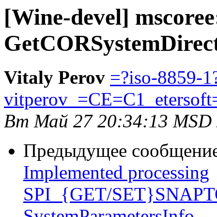
[Wine-devel] mscoree
GetCORSystemDirec
Vitaly Perov
=?iso-8859-1
vitperov_=CE=C1_etersoft
Вт Май 27 20:34:13 MSD
Предыдущее сообщени
Implemented processing
SPI_{GET/SET}SNAPT
SystemParametersInfo