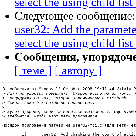
select the using child li
Следующее сообщение
user32: Add the paramet
select the using child li
Сообщения, упорядоч
[ теме ]
[ автору ]
В сообщении от Monday 13 October 2008 19:11:44 Vitaly P
>
>
>
>
>
>
Порядок приложения патчей на user32/mdi.c (для ветки et
	1) 	user32: Add checking the count of active child MDI windows and ignoring 
