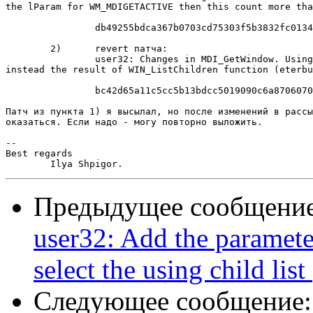
the lParam for WM_MDIGETACTIVE then this count more tha
		db49255bdca367b0703cd75303f5b3832fc0134c

	2)	revert патча:

		user32: Changes in MDI_GetWindow. Using the MDICLIENTINFO child value 

instead the result of WIN_ListChildren function (eterbu
		bc42d65a11c5cc5b13bdcc5019090c6a87060704

Патч из пункта 1) я высылал, но после изменений в рассы
оказаться. Если надо - могу повторно выложить.

-- 

Best regards

Предыдущее сообщени
user32: Add the paramet
select the using child li
Следующее сообщение