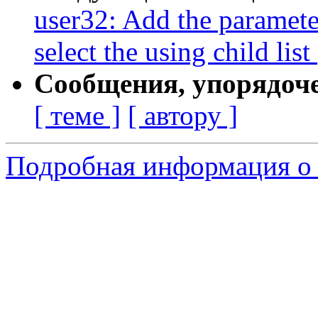
user32: Add the paramet
select the using child li
Сообщения, упорядоч
[ теме ]
[ автору ]
Подробная информация о 