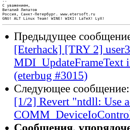
-- 

С уважением,

Виталий Липатов

Россия, Санкт-Петербург. www.etersoft.ru

Предыдущее сообщени
[Eterhack] [TRY 2] user3
MDI_UpdateFrameText in 
(eterbug #3015)
Следующее сообщение
[1/2] Revert "ntdll: Use a
COMM_DeviceIoControl 
Сообщения, упорядоч