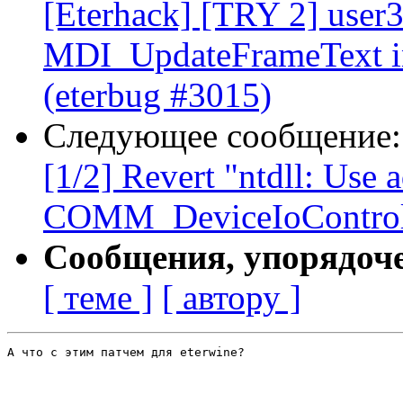
[Eterhack] [TRY 2] user3
MDI_UpdateFrameText in 
(eterbug #3015)
Следующее сообщение
[1/2] Revert "ntdll: Use a
COMM_DeviceIoControl 
Сообщения, упорядоч
[ теме ]
[ автору ]
А что с этим патчем для eterwine?
