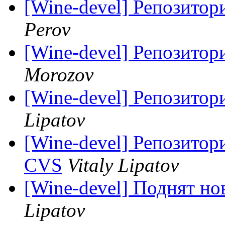
[Wine-devel] Репозитори
Perov
[Wine-devel] Репозитори
Morozov
[Wine-devel] Репозитори
Lipatov
[Wine-devel] Репозитори
CVS
Vitaly Lipatov
[Wine-devel] Поднят но
Lipatov