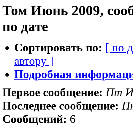
Том Июнь 2009, соо
по дате
Сортировать по:
[ по 
автору ]
Подробная информация
Первое сообщение:
Пт И
Последнее сообщение:
П
Сообщений:
6