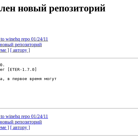
авлен новый репозиторий
d to winehq repo 01/24/11
н новый репозиторий
еме ]
[ автору ]
0.

ег [ETER-1.7.0]

а, в первое время могут 

d to winehq repo 01/24/11
н новый репозиторий
еме ]
[ автору ]