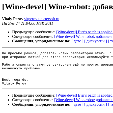
[Wine-devel] Wine-robot: доб
Vitaly Perov
vitperov на etersoft.ru
Пн Янв 24 21:04:00 MSK 2011
Предыдущее сообщение:
[Wine-devel] Eter's patch is applie
Следующее сообщение:
[Wine-devel] Wine-robot: добавле
Сообщения, упорядоченные по:
[ дате ]
[ дискуссии ]
[ т
По просьбе Дениса, добавлен новый репозиторий eter-1.7.
При отправке патчей для этого репозитория используйте т
Работа скрипта с этим репозиторием ещё не протестирован
возникнуть проблемы

-- 

Best regards,

Предыдущее сообщение:
[Wine-devel] Eter's patch is applie
Следующее сообщение:
[Wine-devel] Wine-robot: добавле
Сообщения, упорядоченные по:
[ дате ]
[ дискуссии ]
[ т