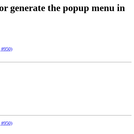
 for generate the popup menu in
g #950)
g #950)