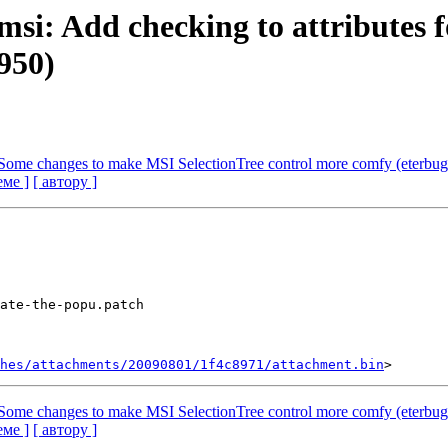
 msi: Add checking to attributes
950)
: Some changes to make MSI SelectionTree control more comfy (eterbu
еме ]
[ автору ]
ate-the-popu.patch

hes/attachments/20090801/1f4c8971/attachment.bin
: Some changes to make MSI SelectionTree control more comfy (eterbu
еме ]
[ автору ]