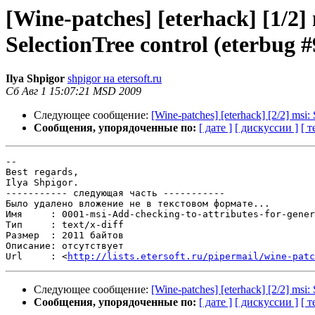
[Wine-patches] [eterhack] [1/2]
SelectionTree control (eterbug #
Ilya Shpigor
shpigor на etersoft.ru
Сб Авг 1 15:07:21 MSD 2009
Следующее сообщение:
[Wine-patches] [eterhack] [2/2] msi
Сообщения, упорядоченные по:
[ дате ]
[ дискуссии ]
[ т
-- 

Best regards,

Ilya Shpigor.

----------- следующая часть -----------

Было удалено вложение не в текстовом формате...

Имя     : 0001-msi-Add-checking-to-attributes-for-gener
Тип     : text/x-diff

Размер  : 2011 байтов

Описание: отсутствует

Url     : <
http://lists.etersoft.ru/pipermail/wine-patc
Следующее сообщение:
[Wine-patches] [eterhack] [2/2] msi
Сообщения, упорядоченные по:
[ дате ]
[ дискуссии ]
[ т