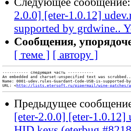
Следующее сообщение
2.0.0] [eter-1.0.12] ude
supported by grdwine.. Y
Сообщения, упорядоч
[ теме ]
[ автору ]
----------- следующая часть -----------

An embedded and charset-unspecified text was scrubbed..
Name: 0001-udev.rules-Guardant-Code-USB-is-supported-by
URL: <
http://lists.etersoft.ru/pipermail/wine-patches/a
Предыдущее сообщени
[eter-2.0.0] [eter-1.0.12
HID keys (eterbug #8218)