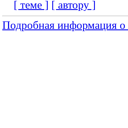
[ теме ]
[ автору ]
Подробная информация о 