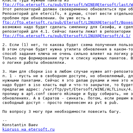
ftp://ftp.etersoft.ru/pub/Etersoft/WINE@Etersoft/last/W

Этот репозиторий должен своевременно обновляться при об
Репозиторий для etercifs, я думаю, стоит вести отдельно
ftp://ftp.etersoft.ru/pub/Etersoft/LINUX@Etersoft/Boxes
возможно надо будет сделать симлинку для Сизифа, и сдел
ftp://ftp.etersoft.ru/pub/Etersoft/LINUX@Etersoft/4.1/
 
2. Если (1) нет, то какова будет схема получения пользо
В этом случае будет нужна утилита обновления в каком-то
способ задания ключа не очень сильно влияет на логику р
Только при формировании пути к списку нужных пакетов. В
о логике работы обновлялки.

3. Нам для сборки iso в любом случае нужен апт-репозито
п. 1 - пусть не в свободном доступе, но обновляемый, дл
нужными пакетами. Сейчас я это делаю руками и мне это н
надо будет в iso класть ещё и что-то закрытое, то будет
предлагаю адрес: /var/ftp/pvt/Etersoft/WINE/ALTLinux/4.
пропишу в apt.conf своего mkimage и буду собирать, не з
обновлениях. А в Саратов - синкать. Потом, если решим в
свободный доступ - просто перенесем из pvt в pub.

По вопросу 3 могу при необходимости повесить багу.

-- 

kipruss на etersoft.ru