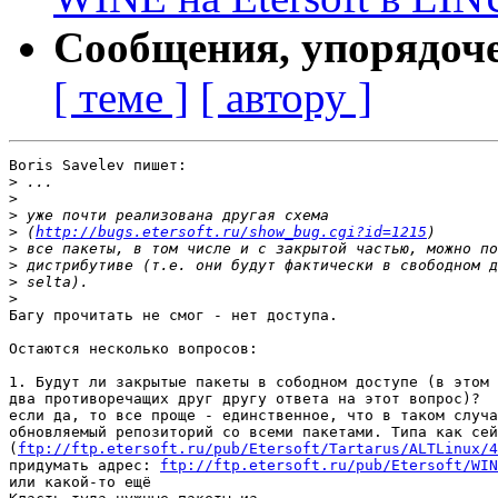
Сообщения, упорядоч
[ теме ]
[ автору ]
Boris Savelev пишет:

>
>
>
>
 (
http://bugs.etersoft.ru/show_bug.cgi?id=1215
>
>
>
>
Багу прочитать не смог - нет доступа.

Остаются несколько вопросов:

1. Будут ли закрытые пакеты в сободном доступе (в этом 
два противоречащих друг другу ответа на этот вопрос)?

если да, то все проще - единственное, что в таком случа
обновляемый репозиторий со всеми пакетами. Типа как сей
(
ftp://ftp.etersoft.ru/pub/Etersoft/Tartarus/ALTLinux/4
придумать адрес: 
ftp://ftp.etersoft.ru/pub/Etersoft/WIN
или какой-то ещё
