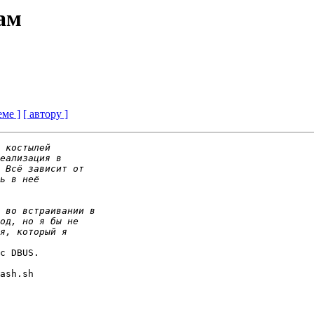
там
еме ]
[ автору ]
с DBUS.

ash.sh
