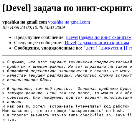
[Devel] задача по инит-скрип
vpashka на gmail.com
vpashka на gmail.com
Вт Июн 23 00:10:48 MSD 2009
Предыдущее сообщение:
[Devel] задача по инит-скриптам
Следующее сообщение:
[Devel] задача по инит-скриптам
Сообщения, упорядоченные по:
[ дате ]
[ дискуссии ]
[ т
>
>
>
>
>
>
>
>
>
>
Я как раз НЕ хотел, встраивать (утежелять) код работой 
Мне казалось, что это проще "заскриптовать" на bash.

А в "проге" вызывать что-то типа check-flas.sh, save_fl
и т.п.
