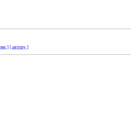
еме ]
[ автору ]