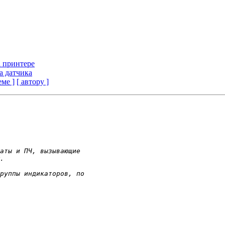
а принтере
а датчика
еме ]
[ автору ]