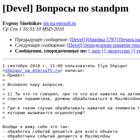
[Devel] Вопросы по standpm
Evgeny Sinelnikov
sin на etersoft.ru
Ср Сен 1 16:33:10 MSD 2010
Предыдущее сообщение:
[Devel] [Ошибка 5787] Печать н
Следующее сообщение:
[Devel] Определение понятие тип
Сообщения, упорядоченные по:
[ дате ]
[ дискуссии ]
[ т
1 сентября 2010 г. 15:00 пользователь Ilya Shpigor

<
shpigor на etersoft.ru
> написал:

>
>
>
>
>
>
>
>
>
>
Вообще я вижу себе это так:

- обработка событий делается для всего объекта

- обработчики событий делаются в MainWindow
