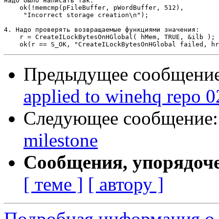
надо было написать так:

    ok(!memcmp(pFileBuffer, pWordBuffer, 512),

     "Incorrect storage creation\n");

4. Надо проверять возвращаемые функциями значения:

    r = CreateILockBytesOnHGlobal( hMem, TRUE, &ilb );

Предыдущее сообщени
applied to winehq repo 0
Следующее сообщение
milestone
Сообщения, упорядоч
[ теме ]
[ автору ]
Подробная информация о 