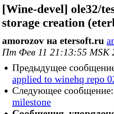
[Wine-devel] ole32/tes
storage creation (ete
amorozov на etersoft.ru
a
Пт Фев 11 21:13:55 MSK 
Предыдущее сообщени
applied to winehq repo 0
Следующее сообщение
milestone
Сообщения, упорядоч