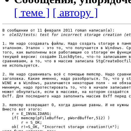
[ теме ]
[ автору ]
В сообщении от 11 февраля 2011 roman написал(a):

>
1. Не надо создавать файлы. Надо создать storage в памя
эталоном. Эталон - это то, что получается в Windows. Ср
того, как выполнены все работающие со storage`ем функци
текущей версии: создаём ILockBytes, что-то записываем в
сравниваем, а то, что в массив записала StgCreateDocfil
не используется.

2. Не надо сравнивать всё с помощью memcmp. Надо сравни
заголовка. Какие именно, надо разобраться. То, что у st
WINE и в Windows, различаются некоторые поля - не обяза
минимум, надо протестировать то, что в начале записывет
может обнулиться, если в массиве, на котором создаётся 
0xff. Для последнего надо заполнить массив 0xff перед с
3. memcmp возвращает 0, когда данные равны. И не нужны 
Вместо вот этого:

    r = E_INVALIDARG;

    if( memcmp(pFileBuffer, pWordBuffer,512) )

	r = S_OK;

    ok( r!=S_OK, "Incorrect storage creation!\n");
