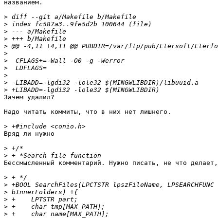
названием.

>
>
>
>
>
>
>
>
>
>
>
Зачем удалил?

Надо читать коммиты, что в них нет лишнего.

>
Вряд ли нужно

>
>
Бессмысленный комментарий. Нужно писать, не что делает,
>
>
>
>
>
>