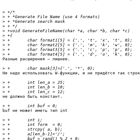
>
>
>
>
>
>
>
>
>
>
Разные расширения — лишнее.

>
Не надо использовать W-функции, и не придётся так строк
>
>
>
не должно быть констант.

>
buf не может иметь тип int

>
>
>
>
>