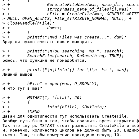
>
>
>
>
>
>
>
>
Вряд ли нужно считать dum и выводить

>
>
Боюсь, что функция не понадобится.

>
Лишний вывод

>
И что тут в mas?

>
>
>
>
Давай для однотипности тут использовать CreateFile.

Вообще суть была в том, чтобы сравнить время открытия ф
Так что внутрь MSTART стоит разместить CreateFile и всё
И, конечно, количество циклов не должно быть 20. Видимо
тысяч. Так, чтобы измерение проходило секунд 10.
