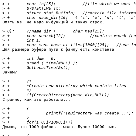
>
>
>
>
Опять же. не надо W-функций и таких строк.

>
>
>
>
Для размера буфера пути к файлу есть константа

>
>
>
Зачем?

>
>
>
>
Странно, как это работало...

>
>
>
>
Думаю, что 1000 файлов — мало. Лучше 10000 тыс.

>