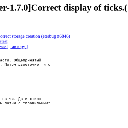
r-1.7.0]Correct display of ticks.
ncorrect storage creation (eterbug #6846)
test
еме ]
[ автору ]
асти. Общепринятый 

. Потом двоеточие, и с 

 патчи. Да и стилю 

ь патчи с "правильным" 
