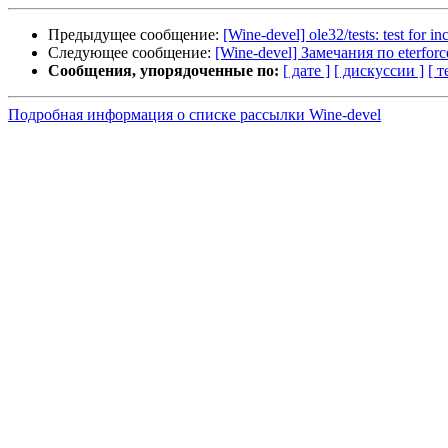
Предыдущее сообщение:
[Wine-devel] ole32/tests: test for i
Следующее сообщение:
[Wine-devel] Замечания по eterforce
Сообщения, упорядоченные по:
[ дате ]
[ дискуссии ]
[ т
Подробная информация о списке рассылки Wine-devel