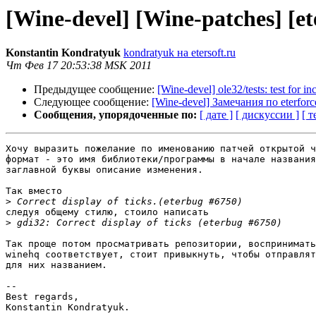
[Wine-devel] [Wine-patches] [ete
Konstantin Kondratyuk
kondratyuk на etersoft.ru
Чт Фев 17 20:53:38 MSK 2011
Предыдущее сообщение:
[Wine-devel] ole32/tests: test for i
Следующее сообщение:
[Wine-devel] Замечания по eterforce
Сообщения, упорядоченные по:
[ дате ]
[ дискуссии ]
[ т
Хочу выразить пожелание по именованию патчей открытой ч
формат - это имя библиотеки/программы в начале названия
заглавной буквы описание изменения.

Так вместо

>
следуя общему стилю, стоило написать

>
Так проще потом просматривать репозитории, воспринимать
winehq соответствует, стоит привыкнуть, чтобы отправлят
для них названием.

-- 

Best regards,
