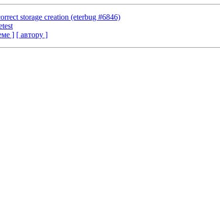
ncorrect storage creation (eterbug #6846)
test
еме ]
[ автору ]