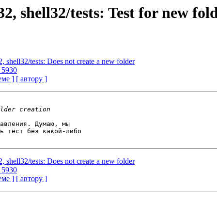
, shell32/tests: Test for new fol
, shell32/tests: Does not create a new folder
g 5930
еме ]
[ автору ]
авления. Думаю, мы 

ь тест без какой-либо 

, shell32/tests: Does not create a new folder
g 5930
еме ]
[ автору ]