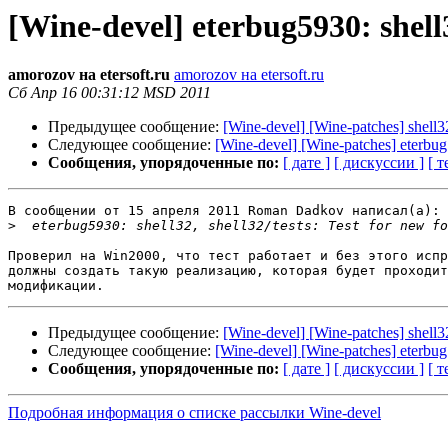
[Wine-devel] eterbug5930: shell32
amorozov на etersoft.ru
amorozov на etersoft.ru
Сб Апр 16 00:31:12 MSD 2011
Предыдущее сообщение:
[Wine-devel] [Wine-patches] shell32
Следующее сообщение:
[Wine-devel] [Wine-patches] eterbu
Сообщения, упорядоченные по:
[ дате ]
[ дискуссии ]
[ т
В сообщении от 15 апреля 2011 Roman Dadkov написал(a):

>
Проверил на Win2000, что тест работает и без этого испр
должны создать такую реализацию, которая будет проходит
Предыдущее сообщение:
[Wine-devel] [Wine-patches] shell32
Следующее сообщение:
[Wine-devel] [Wine-patches] eterbu
Сообщения, упорядоченные по:
[ дате ]
[ дискуссии ]
[ т
Подробная информация о списке рассылки Wine-devel