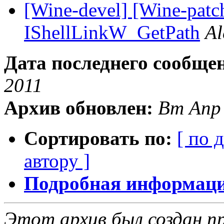
[Wine-devel] [Wine-patch
IShellLinkW_GetPath
Al
Дата последнего сообще
2011
Архив обновлен:
Вт Апр 
Сортировать по:
[ по 
автору ]
Подробная информация
Этот архив был создан пр