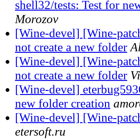
shell32/tests: Test for ne
Morozov
[Wine-devel] [Wine-patche
not create a new folder
A
[Wine-devel] [Wine-patche
not create a new folder
V
[Wine-devel] eterbug5930:
new folder creation
amoro
[Wine-devel] [Wine-patc
etersoft.ru