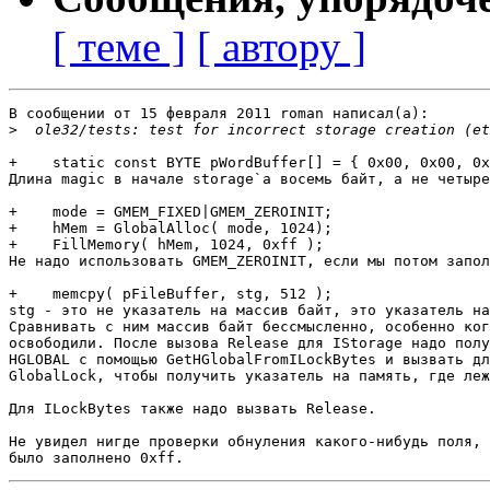
[ теме ]
[ автору ]
В сообщении от 15 февраля 2011 roman написал(a):

>
+    static const BYTE pWordBuffer[] = { 0x00, 0x00, 0x
Длина magic в начале storage`а восемь байт, а не четыре
+    mode = GMEM_FIXED|GMEM_ZEROINIT;

+    hMem = GlobalAlloc( mode, 1024);

+    FillMemory( hMem, 1024, 0xff );

Не надо использовать GMEM_ZEROINIT, если мы потом запол
+    memcpy( pFileBuffer, stg, 512 );

stg - это не указатель на массив байт, это указатель на
Сравнивать с ним массив байт бессмысленно, особенно ког
освободили. После вызова Release для IStorage надо полу
HGLOBAL с помощью GetHGlobalFromILockBytes и вызвать дл
GlobalLock, чтобы получить указатель на память, где леж
Для ILockBytes также надо вызвать Release.

Не увидел нигде проверки обнуления какого-нибудь поля, 